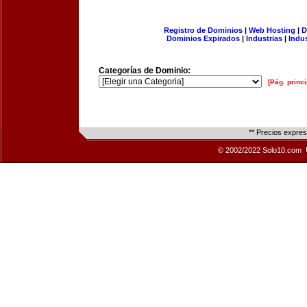
Registro de Dominios
|
Web Hosting
|
D
Dominios Expirados
|
Industrias
|
Indu
Categorías de Dominio:
[Pág. princi
** Precios expre
© 2002/2022 Solo10.com