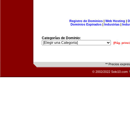
Registro de Dominios
|
Web Hosting
|
D
Dominios Expirados
|
Industrias
|
Indu
Categorías de Dominio:
[Pág. princi
** Precios expre
© 2002/2022 Solo10.com