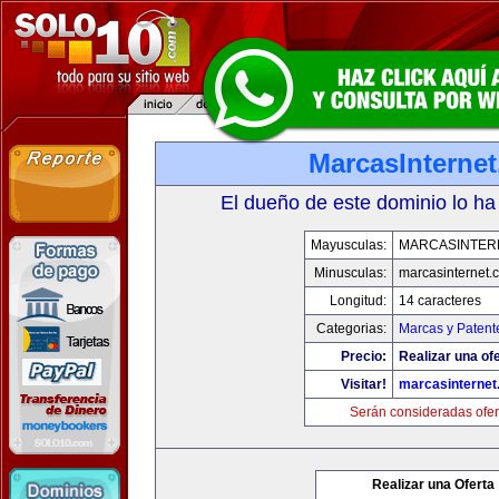
MarcasInterne
El dueño de este dominio lo ha
Mayusculas:
MARCASINTER
Minusculas:
marcasinternet.
Longitud:
14 caracteres
Categorias:
Marcas y Patent
Precio:
Realizar una ofe
Visitar!
marcasinternet
Serán consideradas ofer
Realizar una Oferta