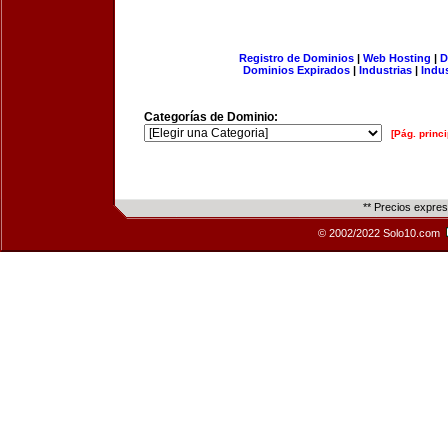
Registro de Dominios
|
Web Hosting
|
D
Dominios Expirados
|
Industrias
|
Indu
Categorías de Dominio:
[Pág. princi
** Precios expre
© 2002/2022 Solo10.com