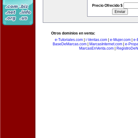
Precio Ofrecido $
Otros dominios en venta:
e-Tutoriales.com
|
i-Ventas.com
|
e-Mujer.com
|
e-B
BaseDeMarcas.com
|
MarcasInternet.com
|
e-Prop
MarcasEnVenta.com
|
RegistroDe