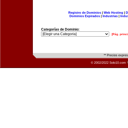
Registro de Dominios
|
Web Hosting
|
D
Dominios Expirados
|
Industrias
|
Indu
Categorías de Dominio:
[Pág. princi
** Precios expre
© 2002/2022 Solo10.com