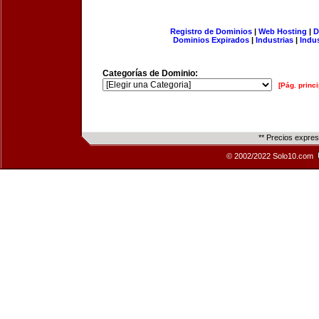
Registro de Dominios
|
Web Hosting
|
D
Dominios Expirados
|
Industrias
|
Indu
Categorías de Dominio:
[Pág. princi
** Precios expre
© 2002/2022 Solo10.com