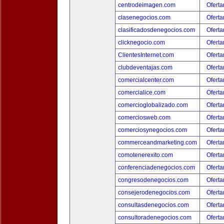
centrodeimagen.com
Oferta
clasenegocios.com
Oferta
clasificadosdenegocios.com
Oferta
clicknegocio.com
Oferta
ClientesInternet.com
Oferta
clubdeventajas.com
Oferta
comercialcenter.com
Oferta
comercialice.com
Oferta
comercioglobalizado.com
Oferta
comerciosweb.com
Oferta
comerciosynegocios.com
Oferta
commerceandmarketing.com
Oferta
comotenerexito.com
Oferta
conferenciadenegocios.com
Oferta
congresodenegocios.com
Oferta
consejerodenegocios.com
Oferta
consultasdenegocios.com
Oferta
consultoradenegocios.com
Oferta