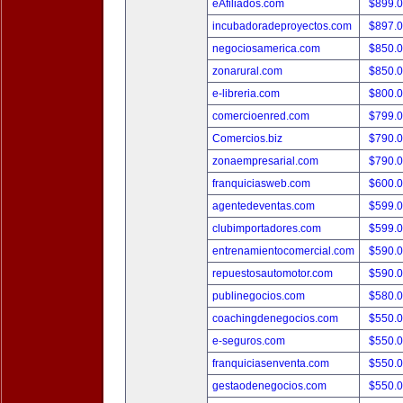
eAfiliados.com
$899.
incubadoradeproyectos.com
$897.
negociosamerica.com
$850.
zonarural.com
$850.
e-libreria.com
$800.
comercioenred.com
$799.
Comercios.biz
$790.
zonaempresarial.com
$790.
franquiciasweb.com
$600.
agentedeventas.com
$599.
clubimportadores.com
$599.
entrenamientocomercial.com
$590.
repuestosautomotor.com
$590.
publinegocios.com
$580.
coachingdenegocios.com
$550.
e-seguros.com
$550.
franquiciasenventa.com
$550.
gestaodenegocios.com
$550.