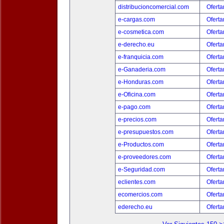
distribucioncomercial.com
Oferta
e-cargas.com
Oferta
e-cosmetica.com
Oferta
e-derecho.eu
Oferta
e-franquicia.com
Oferta
e-Ganaderia.com
Oferta
e-Honduras.com
Oferta
e-Oficina.com
Oferta
e-pago.com
Oferta
e-precios.com
Oferta
e-presupuestos.com
Oferta
e-Productos.com
Oferta
e-proveedores.com
Oferta
e-Seguridad.com
Oferta
eclientes.com
Oferta
ecomercios.com
Oferta
ederecho.eu
Oferta