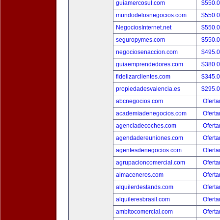
guiamercosul.com
$550.
mundodelosnegocios.com
$550.
NegociosInternet.net
$550.
seguropymes.com
$550.
negociosenaccion.com
$495.
guiaemprendedores.com
$380.
fidelizarclientes.com
$345.
propiedadesvalencia.es
$295.
abcnegocios.com
Oferta
academiadenegocios.com
Oferta
agenciadecoches.com
Oferta
agendadereuniones.com
Oferta
agentesdenegocios.com
Oferta
agrupacioncomercial.com
Oferta
almaceneros.com
Oferta
alquilerdestands.com
Oferta
alquileresbrasil.com
Oferta
ambitocomercial.com
Oferta