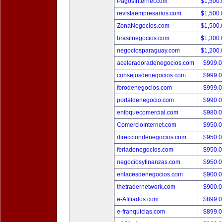
PagosInternet.com
$1,500
revistaempresarios.com
$1,500
ZonaNegocios.com
$1,500
brasilnegocios.com
$1,300
negociosparaguay.com
$1,200
aceleradoradenegocios.com
$999.
consejosdenegocios.com
$999.
forodenegocios.com
$999.
portaldenegocio.com
$990.
enfoquecomercial.com
$980.
ComercioInternet.com
$950.
direcciondenegocios.com
$950.
feriadenegocios.com
$950.
negociosyfinanzas.com
$950.
enlacesdenegocios.com
$900.
thetradernetwork.com
$900.
e-Afiliados.com
$899.
e-franquicias.com
$899.