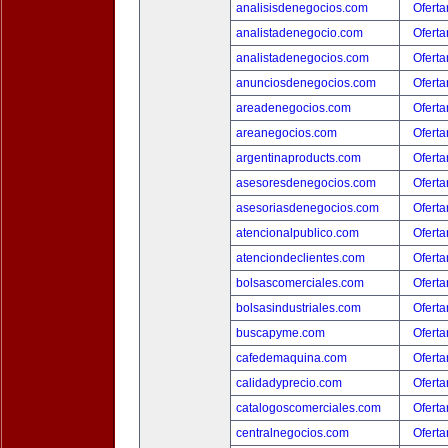
analisisdenegocios.com
Oferta
analistadenegocio.com
Oferta
analistadenegocios.com
Oferta
anunciosdenegocios.com
Oferta
areadenegocios.com
Oferta
areanegocios.com
Oferta
argentinaproducts.com
Oferta
asesoresdenegocios.com
Oferta
asesoriasdenegocios.com
Oferta
atencionalpublico.com
Oferta
atenciondeclientes.com
Oferta
bolsascomerciales.com
Oferta
bolsasindustriales.com
Oferta
buscapyme.com
Oferta
cafedemaquina.com
Oferta
calidadyprecio.com
Oferta
catalogoscomerciales.com
Oferta
centralnegocios.com
Oferta