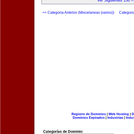
Ver Siguientes 150 >
<< Categoria Anterior (Miscelaneas (varios))
Categori
Registro de Dominios
|
Web Hosting
|
D
Dominios Expirados
|
Industrias
|
Indu
Categorías de Dominio: