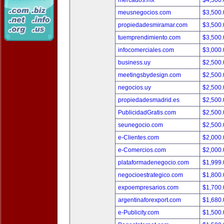
mercados.mx
$4,500
meusnegocios.com
$3,500
propiedadesmiramar.com
$3,500
tuemprendimiento.com
$3,500
infocomerciales.com
$3,000
business.uy
$2,500
meetingsbydesign.com
$2,500
negocios.uy
$2,500
propiedadesmadrid.es
$2,500
PublicidadGratis.com
$2,500
seunegocio.com
$2,500
e-Clientes.com
$2,000
e-Comercios.com
$2,000
plataformadenegocio.com
$1,999
negocioestrategico.com
$1,800
expoempresarios.com
$1,700
argentinaforexport.com
$1,680
e-Publicity.com
$1,500