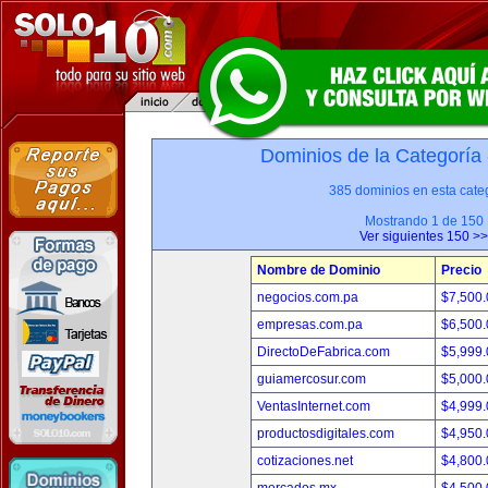
Dominios de la Categoría
385 dominios en esta categ
Mostrando 1 de 150
Ver siguientes 150 >>
Nombre de Dominio
Precio
negocios.com.pa
$7,500
empresas.com.pa
$6,500
DirectoDeFabrica.com
$5,999
guiamercosur.com
$5,000
VentasInternet.com
$4,999
productosdigitales.com
$4,950
cotizaciones.net
$4,800