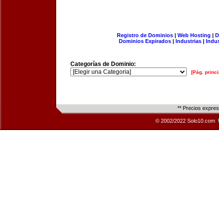
Registro de Dominios
|
Web Hosting
|
D
Dominios Expirados
|
Industrias
|
Indu
Categorías de Dominio:
[Pág. princi
** Precios expre
© 2002/2022 Solo10.com